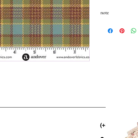
note
N.B.: I tessuti (100% 
Selezionando più unità,
25cm.
(+39) 06 523 5