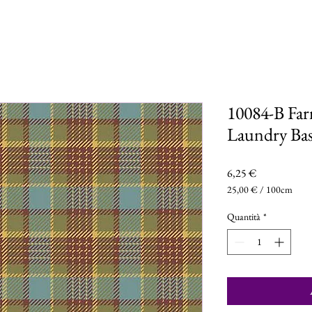
10084-B Far
Laundry Bas
Prezzo
6,25 €
25,00 €
/
100cm
25,00 €
ogni
Quantità
*
100
Centimetri