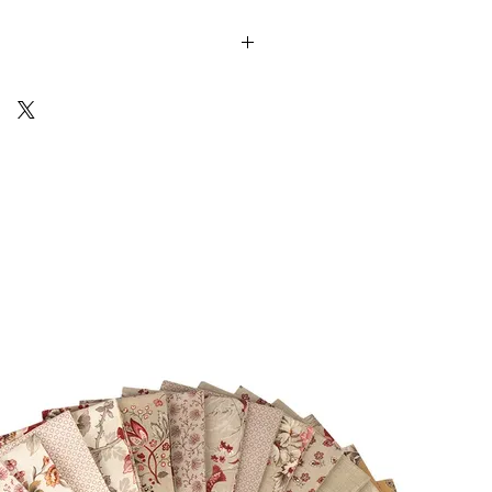
Cotton) sono venduti in unità da 25cm.
 ti arriverà un unico pezzo multiplo di
10 18
Via Costantino
Beschi, 13c - ROMA