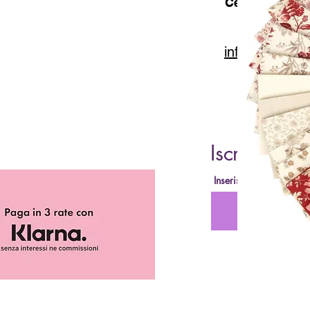
Cell. 347 49 65
info@lacartar
Iscriviti al
Inserisci la tua Email