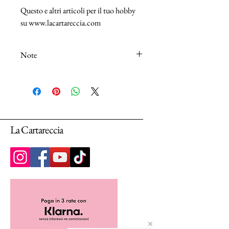
Questo e altri articoli per il tuo hobby
su www.lacartareccia.com
Note
N.B.: I tessuti (100% Cotton) sono venduti
in unità da 25cm.
Selezionando più unità, ti arriverà un unico
pezzo multiplo di 25cm.
La Cartareccia