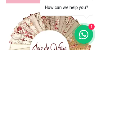
How can we help you?
1
(+39)
06 523 510 18
Cell.
347 49 65 650
Via Costantino
Beschi, 13c - ROMA