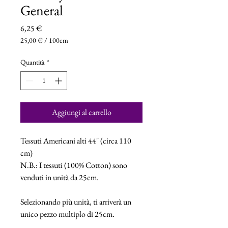
General
Prezzo
6,25 €
25,00 €
/
100cm
25,00 €
ogni
Quantità
*
100
Centimetri
Aggiungi al carrello
Tessuti Americani alti 44" (circa 110
cm)
N.B.: I tessuti (100% Cotton) sono
venduti in unità da 25cm.
Selezionando più unità, ti arriverà un
unico pezzo multiplo di 25cm.