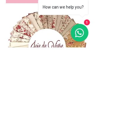
How can we help you?
1
(+39)
06 523 510 18
Cell.
347 49 65 650
Via Costantino
Beschi, 13c - ROMA