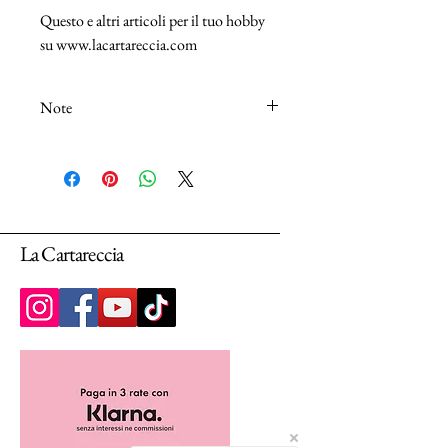
Questo e altri articoli per il tuo hobby
su www.lacartareccia.com
Note
N.B.: I tessuti (100% Cotton) sono venduti
in unità da 25cm.
Selezionando più unità, ti arriverà un unico
pezzo multiplo di 25cm.
La Cartareccia