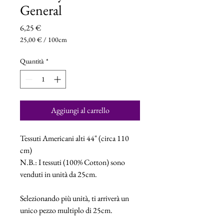
General
Prezzo
6,25 €
25,00 €
/
100cm
25,00 €
ogni
Quantità
*
100
Centimetri
Aggiungi al carrello
Tessuti Americani alti 44" (circa 110
cm)
N.B.: I tessuti (100% Cotton) sono
venduti in unità da 25cm.
Selezionando più unità, ti arriverà un
unico pezzo multiplo di 25cm.