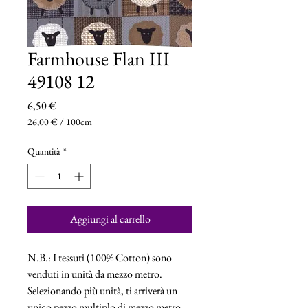
Farmhouse Flan III
49108 12
Prezzo
6,50 €
26,00 €
/
100cm
26,00 €
ogni
Quantità
*
100
Centimetri
Aggiungi al carrello
N.B.: I tessuti (100% Cotton) sono
venduti in unità da mezzo metro.
Selezionando più unità, ti arriverà un
unico pezzo multiplo di mezzo metro.