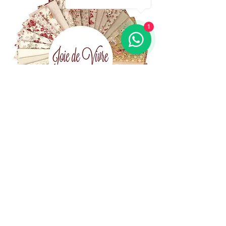
1
(+39)
06 523 510 18
Cell.
347 49 65 650
Via Costantino
Beschi, 13c - ROMA