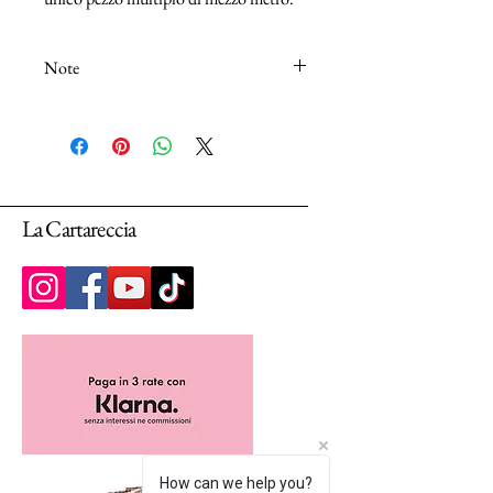
Note
N.B.: I tessuti (100% Cotton) sono venduti
in unità da 25cm.
Selezionando più unità, ti arriverà un unico
pezzo multiplo di 25cm.
La Cartareccia
How can we help you?