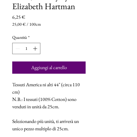
Elizabeth Hartman
Prezzo
6,25 €
25,00 €
/
100cm
25,00 €
ogni
Quantità
*
100
Centimetri
Aggiungi al carrello
Tessuti America ni alti 44" (circa 110
cm)
N.B.: I tessuti (100% Cotton) sono
venduti in unità da 25cm.
Selezionando più unità, ti arriverà un
unico pezzo multiplo di 25cm.