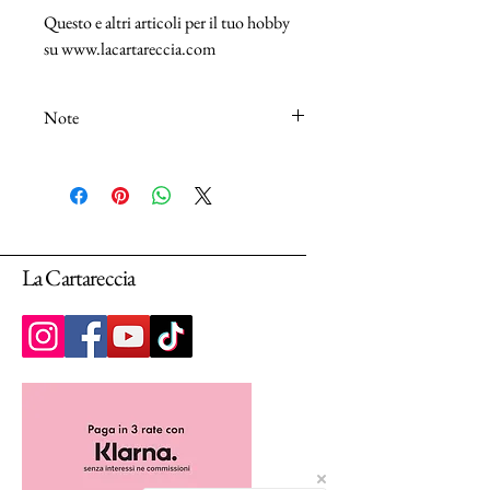
Questo e altri articoli per il tuo hobby
su www.lacartareccia.com
Note
N.B.: I tessuti (100% Cotton) sono venduti
in unità da 25cm.
Selezionando più unità, ti arriverà un unico
pezzo multiplo di 25cm.
La Cartareccia