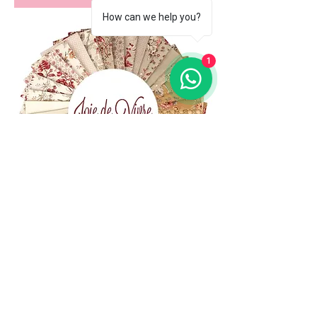
How can we help you?
1
(+39)
06 523 510 18
Cell.
347 49 65 650
Via Costantino
Beschi, 13c - ROMA