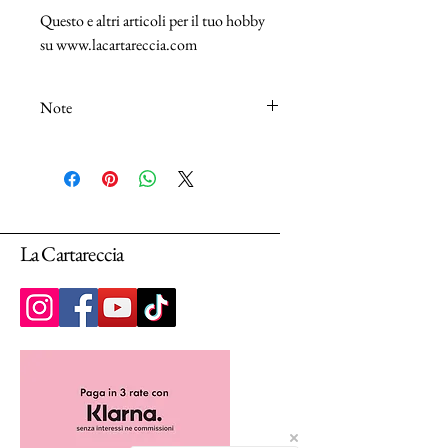
Questo e altri articoli per il tuo hobby
su www.lacartareccia.com
Note
N.B.: I tessuti (100% Cotton) sono venduti
in unità da 25cm.
Selezionando più unità, ti arriverà un unico
pezzo multiplo di 25cm.
La Cartareccia