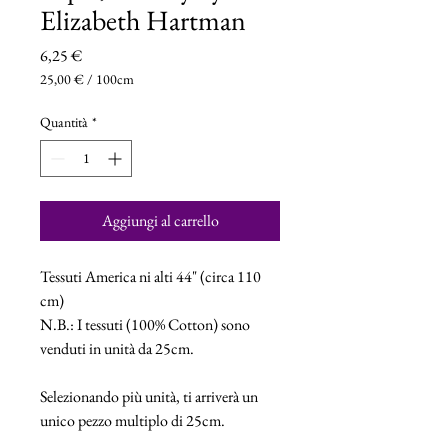
Elizabeth Hartman
Prezzo
6,25 €
25,00 €
/
100cm
25,00 €
ogni
Quantità
*
100
Centimetri
Aggiungi al carrello
Tessuti America ni alti 44" (circa 110
cm)
N.B.: I tessuti (100% Cotton) sono
venduti in unità da 25cm.
Selezionando più unità, ti arriverà un
unico pezzo multiplo di 25cm.