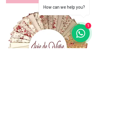
How can we help you?
1
(+39)
06 523 510 18
Cell.
347 49 65 650
Via Costantino
Beschi, 13c - ROMA