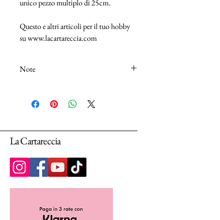
unico pezzo multiplo di 25cm.
Questo e altri articoli per il tuo hobby
su www.lacartareccia.com
Note
N.B.: I tessuti (100% Cotton) sono venduti
in unità da 25cm.
Selezionando più unità, ti arriverà un unico
pezzo multiplo di 25cm.
La Cartareccia