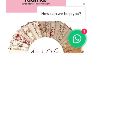
How can we help you?
1
(+39)
06 523 510 18
Cell.
347 49 65 650