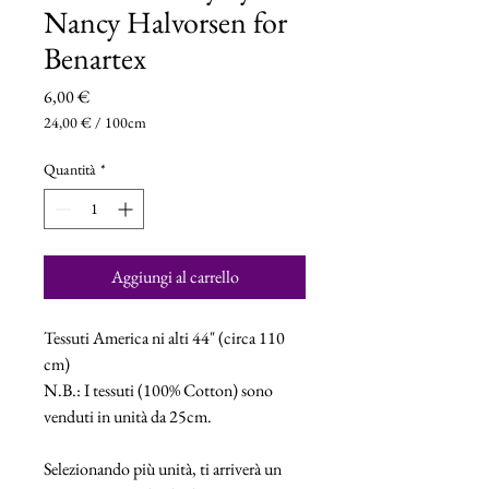
Nancy Halvorsen for
Benartex
Prezzo
6,00 €
24,00 €
/
100cm
24,00 €
ogni
Quantità
*
100
Centimetri
Aggiungi al carrello
Tessuti America ni alti 44" (circa 110
cm)
N.B.: I tessuti (100% Cotton) sono
venduti in unità da 25cm.
Selezionando più unità, ti arriverà un