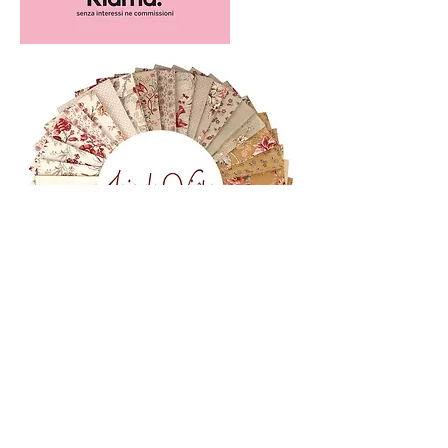
(+39)
06 523 510 18
Cell.
347 49 65 650