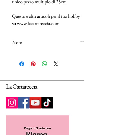
unico pezzo multiplo di 25cm.
Questo e altri articoli per il tuo hobby
su www.lacartareccia.com
Note
N.B.: I tessuti (100% Cotton) sono venduti
in unità da 25cm.
Selezionando più unità, ti arriverà un unico
pezzo multiplo di 25cm.
La Cartareccia