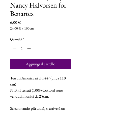
Nancy Halvorsen for
Benartex
Prezzo
6,00 €
24,00 €
/
100cm
24,00 €
ogni
Quantità
*
100
Centimetri
Aggiungi al carrello
Tessuti America ni alti 44" (circa 110
cm)
N.B.: I tessuti (100% Cotton) sono
venduti in unità da 25cm.
Selezionando più unità, ti arriverà un