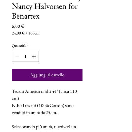
Nancy Halvorsen for
Benartex
Prezzo
6,00 €
24,00 €
/
100cm
24,00 €
ogni
Quantità
*
100
Centimetri
Aggiungi al carrello
Tessuti America ni alti 44" (circa 110
cm)
N.B.: I tessuti (100% Cotton) sono
venduti in unità da 25cm.
Selezionando più unità, ti arriverà un