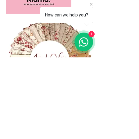
How can we help you?
1
(+39)
06 523 510 18
Cell.
347 49 65 650