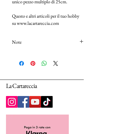
unico pezzo multiplo di 25cm.
Questo e altri articoli per il tuo hobby
su www.lacartareccia.com
Note
N.B.: I tessuti (100% Cotton) sono venduti
in unità da 25cm.
Selezionando più unità, ti arriverà un unico
pezzo multiplo di 25cm.
La Cartareccia