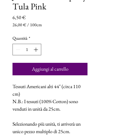
Tula Pink
Prezzo
6,50 €
26,00 €
/
100cm
26,00 €
ogni
Quantità
*
100
Centimetri
Aggiungi al carrello
Tessuti Americani alti 44" (circa 110
cm)
N.B.: I tessuti (100% Cotton) sono
venduti in unità da 25cm.
Selezionando più unità, ti arriverà un
unico pezzo multiplo di 25cm.