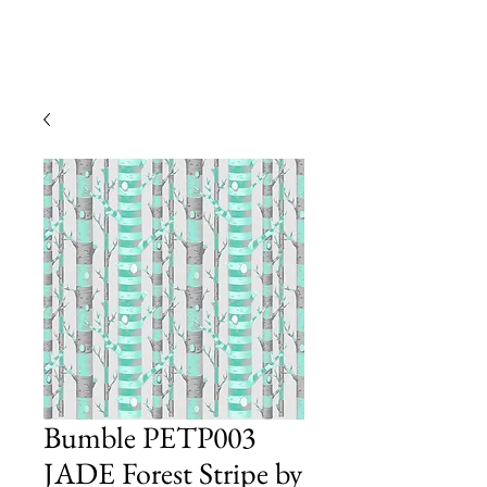
Bumble PETP003
JADE Forest Stripe by