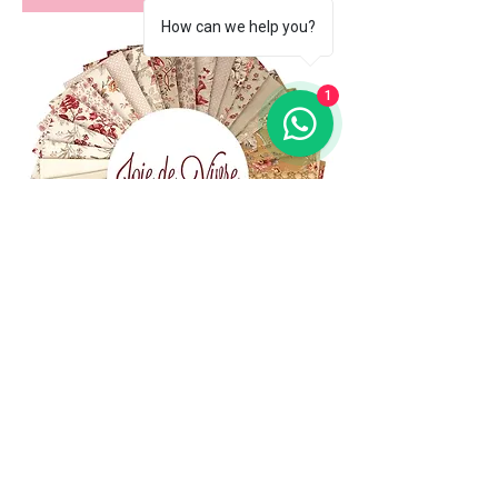
How can we help you?
1
(+39)
06 523 510 18
Cell.
347 49 65 650
Via Costantino
Beschi, 13c - ROMA