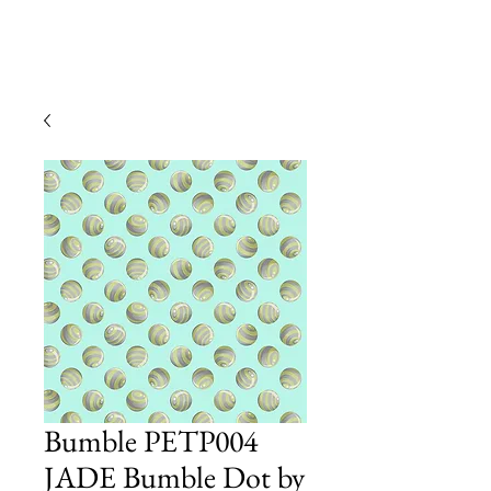
Bumble PETP004
JADE Bumble Dot by