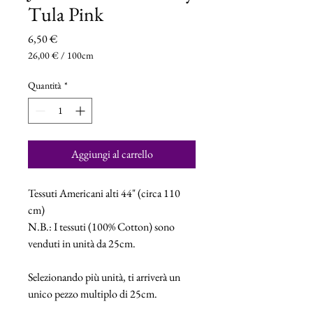
Tula Pink
Prezzo
6,50 €
26,00 €
/
100cm
26,00 €
ogni
Quantità
*
100
Centimetri
Aggiungi al carrello
Tessuti Americani alti 44" (circa 110
cm)
N.B.: I tessuti (100% Cotton) sono
venduti in unità da 25cm.
Selezionando più unità, ti arriverà un
unico pezzo multiplo di 25cm.