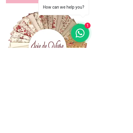
How can we help you?
1
(+39)
06 523 510 18
Cell.
347 49 65 650
Via Costantino
Beschi, 13c - ROMA