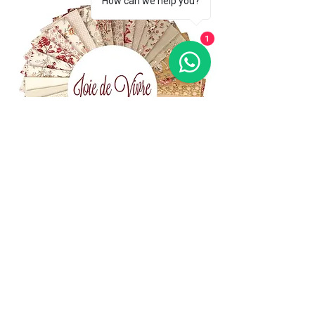
How can we help you?
1
(+39)
06 523 510 18
Cell.
347 49 65 650
Via Costantino
Beschi, 13c - ROMA