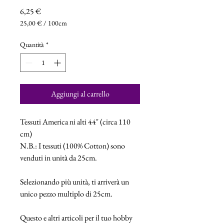
Prezzo
6,25 €
25,00 €
/
100cm
25,00 €
ogni
Quantità
*
100
Centimetri
Aggiungi al carrello
Tessuti America ni alti 44" (circa 110
cm)
N.B.: I tessuti (100% Cotton) sono
venduti in unità da 25cm.
Selezionando più unità, ti arriverà un
unico pezzo multiplo di 25cm.
Questo e altri articoli per il tuo hobby