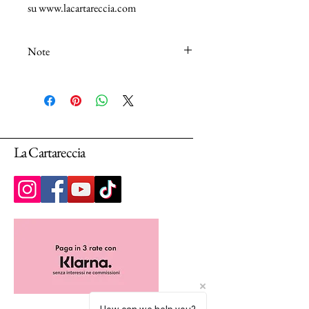
su www.lacartareccia.com
Note
N.B.: I tessuti (100% Cotton) sono venduti
in unità da 25cm.
Selezionando più unità, ti arriverà un unico
pezzo multiplo di 25cm.
La Cartareccia