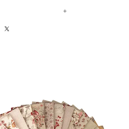
Cotton) sono venduti in unità da 25cm.
 ti arriverà un unico pezzo multiplo di
10 18
Via Costantino
Beschi, 13c - ROMA