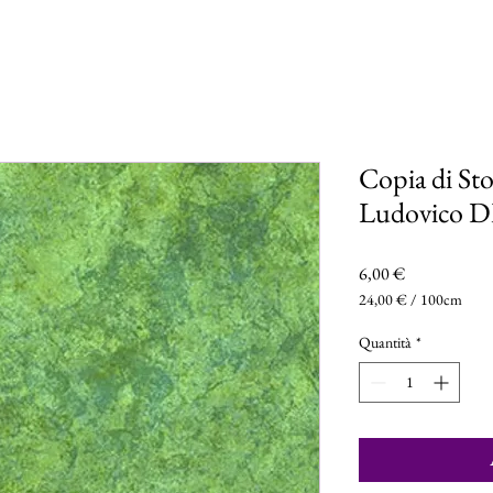
Copia di St
Ludovico D
Prezzo
6,00 €
24,00 €
/
100cm
24,00 €
ogni
Quantità
*
100
Centimetri