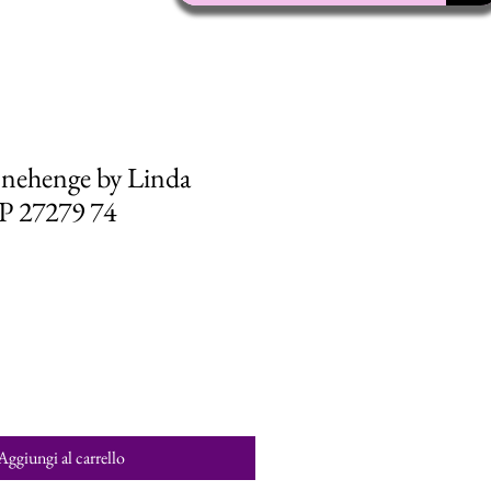
onehenge by Linda
P 27279 74
Aggiungi al carrello