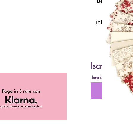
Cell. 347 49 65
info@lacartar
Iscriviti al
Inserisci la tua Email