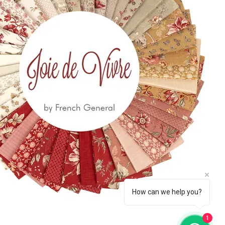
 650
eccia.com
la Newsletter
Iscriviti
How can we help you?
1