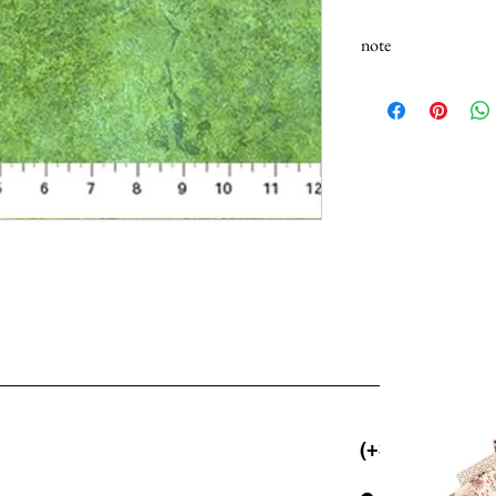
note
N.B.: I tessuti (100% 
Selezionando più unità,
25cm.
(+39) 06 523 5