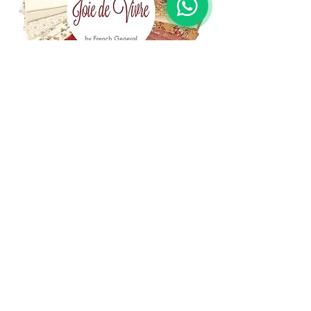
(+39)
06 523 510 18
Cell.
347 49 65 650
Via Costantino
Beschi, 13c - ROMA
info@lacartareccia.com