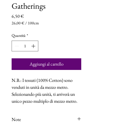
Gatherings
Prezzo
6,50 €
26,00 €
/
100cm
26,00 €
ogni
Quantità
*
100
Centimetri
Aggiungi al carrello
N.B.: I tessuti (100% Cotton) sono
venduti in unità da mezzo metro.
Selezionando più unità, ti arriverà un
unico pezzo multiplo di mezzo metro.
Note