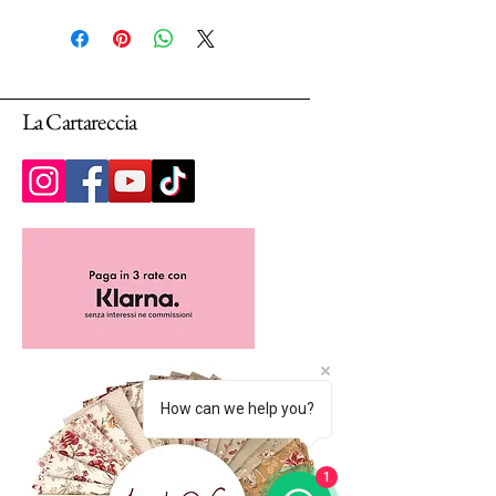
N.B.: I tessuti (100% Cotton) sono venduti
in unità da 25cm.
Selezionando più unità, ti arriverà un unico
pezzo multiplo di 25cm.
La Cartareccia
How can we help you?
1