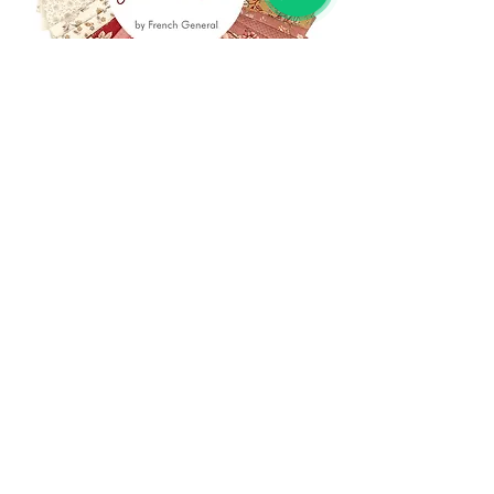
(+39)
06 523 510 18
Cell.
347 49 65 650
Via Costantino
Beschi, 13c - ROMA
info@lacartareccia.com