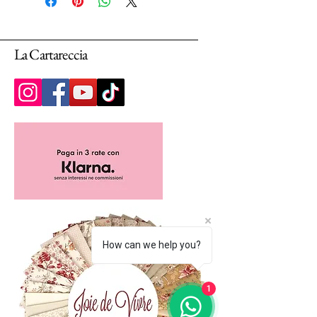
Selezionando più unità, ti arriverà un unico
pezzo multiplo di 25cm.
La Cartareccia
How can we help you?
1