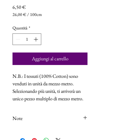
Prezzo
6,50 €
26,00 €
/
100cm
26,00 €
ogni
Quantità
*
100
Centimetri
Aggiungi al carrello
N.B.: I tessuti (100% Cotton) sono
venduti in unità da mezzo metro.
Selezionando più unità, ti arriverà un
unico pezzo multiplo di mezzo metro.
Note
N.B.: I tessuti (100% Cotton) sono venduti
in unità da 25cm.