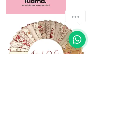
How can we help you?
1
(+39)
06 523 510 18
Cell.
347 49 65 650