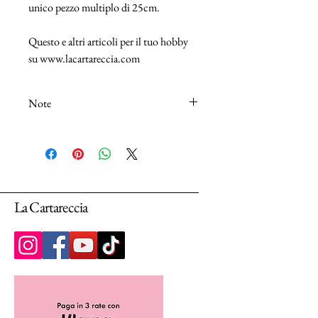
unico pezzo multiplo di 25cm.
Questo e altri articoli per il tuo hobby
su www.lacartareccia.com
Note
N.B.: I tessuti (100% Cotton) sono venduti
in unità da 25cm.
Selezionando più unità, ti arriverà un unico
pezzo multiplo di 25cm.
La Cartareccia