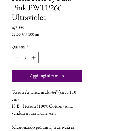
Pink PWTP266
Ultraviolet
Prezzo
6,50 €
26,00 €
/
100cm
26,00 €
ogni
Quantità
*
100
Centimetri
Aggiungi al carrello
Tessuti America ni alti 44" (circa 110
cm)
N.B.: I tessuti (100% Cotton) sono
venduti in unità da 25cm.
Selezionando più unità, ti arriverà un