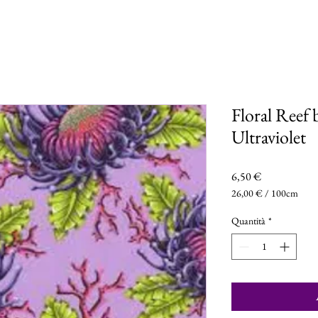
Floral Ree
Ultraviolet
Prezzo
6,50 €
26,00 €
/
100cm
26,00 €
ogni
Quantità
*
100
Centimetri