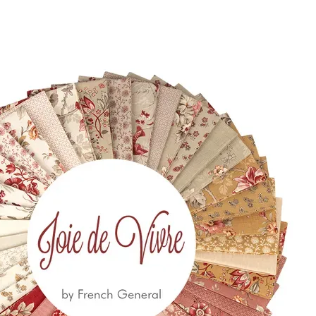
10 18
Via Costantino
Beschi, 13c - ROMA
 650
eccia.com
la Newsletter