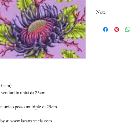
Note
N.B.: I tessuti (100% 
Selezionando più unità,
25cm.
110 cm)
 venduti in unità da 25cm.
 un unico pezzo multiplo di 25cm.
hobby su www.lacartareccia.com