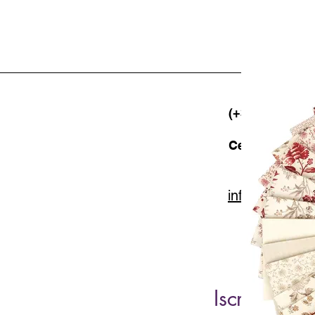
(+39) 06 523 5
Cell. 347 49 65
info@lacartar
Iscriviti al