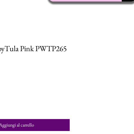
f byTula Pink PWTP265
Aggiungi al carrello