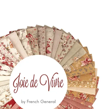
10 18
Via Costantino
Beschi, 13c - ROMA
 650
eccia.com
la Newsletter