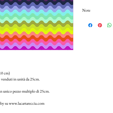
Note
N.B.: I tessuti (100% 
Selezionando più unità,
25cm.
110 cm)
 venduti in unità da 25cm.
 un unico pezzo multiplo di 25cm.
hobby su www.lacartareccia.com