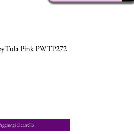
f byTula Pink PWTP272
Aggiungi al carrello