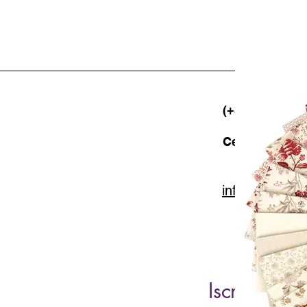
(+39) 06 523 5
Cell. 347 49 65
info@lacartar
Iscriviti al