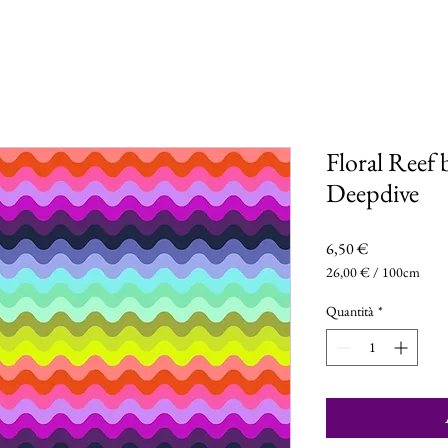
Floral Ree
Deepdive
Prezzo
6,50 €
26,00 €
/
100cm
26,00 €
ogni
Quantità
*
100
Centimetri