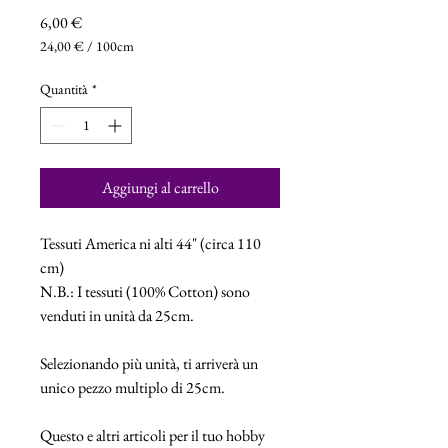
Prezzo
6,00 €
24,00 €
/
100cm
24,00 €
ogni
Quantità
*
100
Centimetri
Aggiungi al carrello
Tessuti America ni alti 44" (circa 110
cm)
N.B.: I tessuti (100% Cotton) sono
venduti in unità da 25cm.
Selezionando più unità, ti arriverà un
unico pezzo multiplo di 25cm.
Questo e altri articoli per il tuo hobby