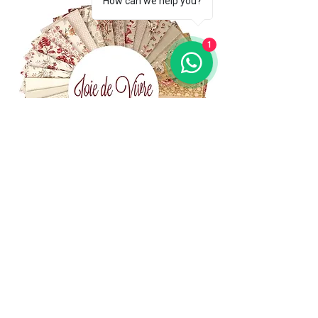
How can we help you?
1
(+39)
06 523 510 18
Cell.
347 49 65 650
Via Costantino
Beschi, 13c - ROMA