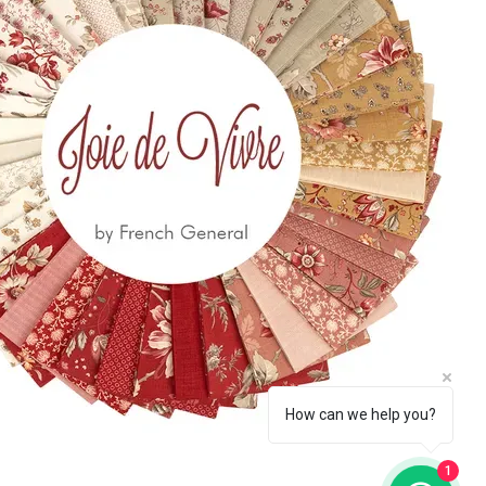
 650
eccia.com
la Newsletter
Iscriviti
How can we help you?
1