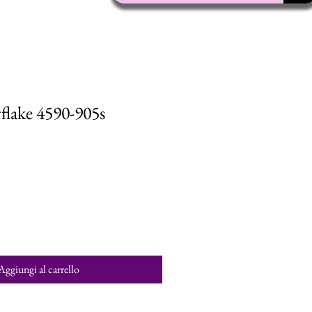
flake 4590-905s
Aggiungi al carrello