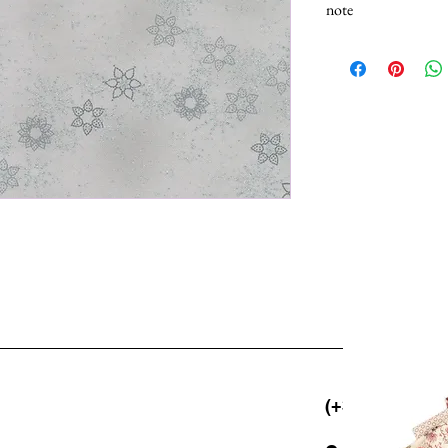
note
Note
N.B.: I tessuti (100% 
Selezionando più unità,
25cm.
(+39) 06 523 5