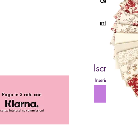
Cell. 347 49 65
info@lacartar
Iscriviti al
Inserisci la tua Email