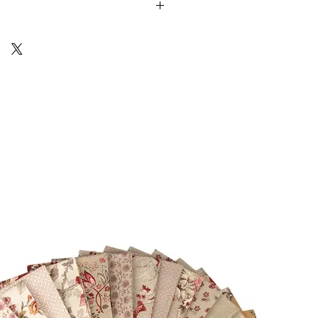
Cotton) sono venduti in unità da 25cm.
 ti arriverà un unico pezzo multiplo di
10 18
Via Costantino
Beschi, 13c - ROMA