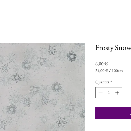
Frosty Snow
Prezzo
6,00 €
24,00 €
/
100cm
24,00 €
ogni
Quantità
*
100
Centimetri