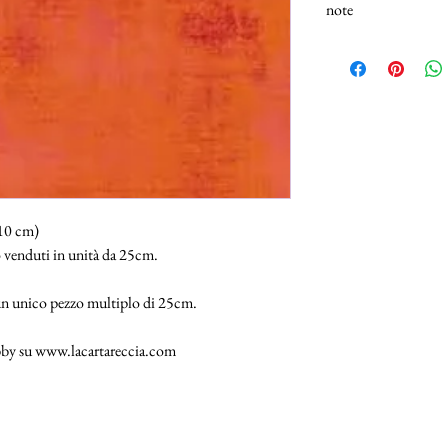
note
N.B.: I tessuti (100% 
Selezionando più unità,
25cm.
110 cm)
 venduti in unità da 25cm.
 un unico pezzo multiplo di 25cm.
hobby su www.lacartareccia.com