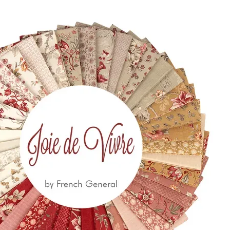
10 18
Via Costantino
Beschi, 13c - ROMA
 650
eccia.com
la Newsletter