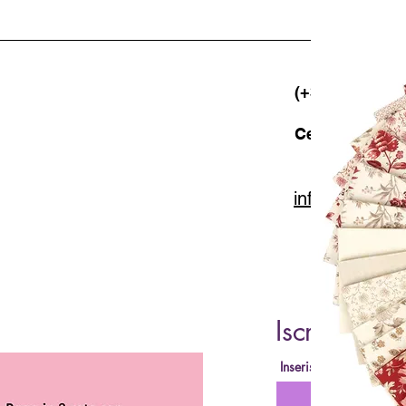
(+39) 06 523 5
Cell. 347 49 65
info@lacartar
Iscriviti al
Inserisci la tua Email