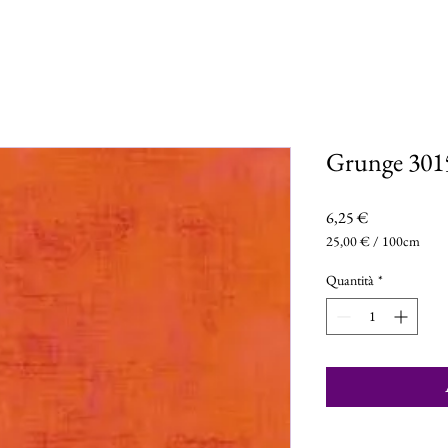
Grunge 301
Prezzo
6,25 €
25,00 €
/
100cm
25,00 €
ogni
Quantità
*
100
Centimetri