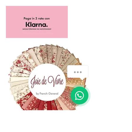
How can we help you?
(+39)
06 523 510 18