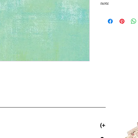
note
N.B.: I tessuti (100% 
Selezionando più unità,
25cm.
(+39) 06 523 5