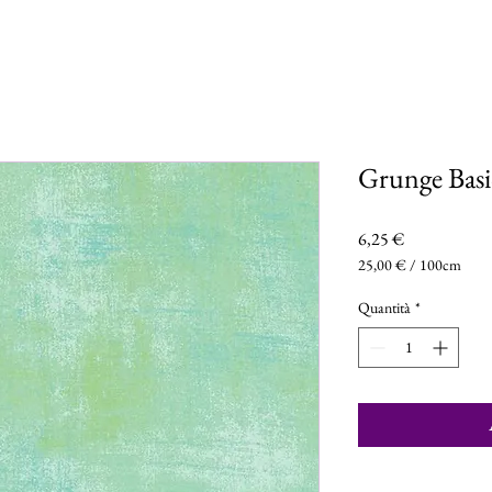
Grunge Basi
Prezzo
6,25 €
25,00 €
/
100cm
25,00 €
ogni
Quantità
*
100
Centimetri