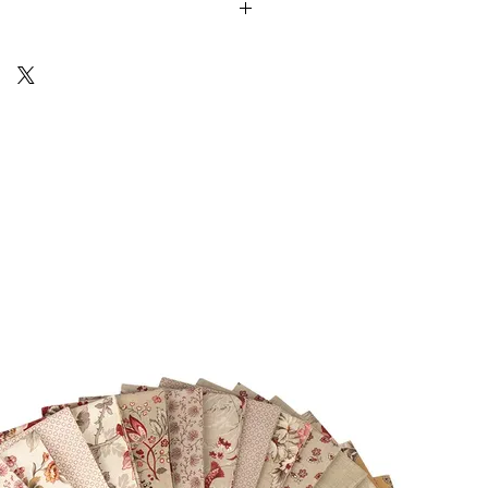
Cotton) sono venduti in unità da 25cm.
 ti arriverà un unico pezzo multiplo di
10 18
Via Costantino
Beschi, 13c - ROMA