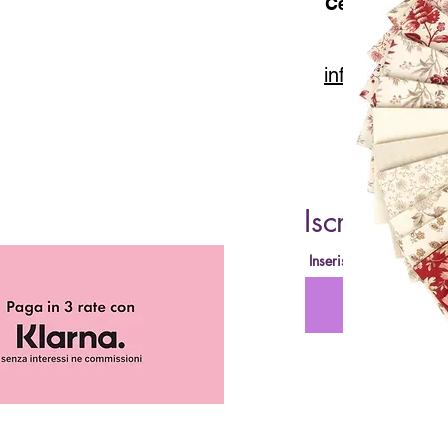
Cell. 347 49 65
info@lacartar
Iscriviti al
Inserisci la tua Email