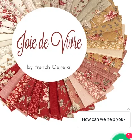
 650
eccia.com
la Newsletter
Iscriviti
How can we help you?
1