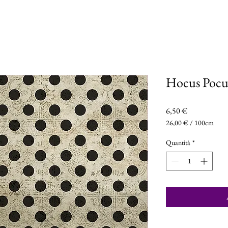
Hocus Pocu
Prezzo
6,50 €
26,00 €
/
100cm
26,00 €
ogni
Quantità
*
100
Centimetri