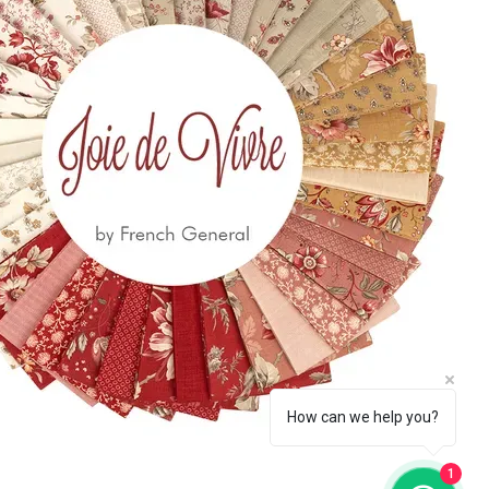
 650
eccia.com
la Newsletter
Iscriviti
How can we help you?
1