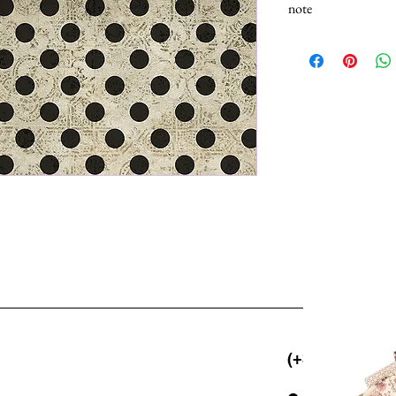
note
N.B.: I tessuti (100% 
Selezionando più unità,
25cm.
(+39) 06 523 5