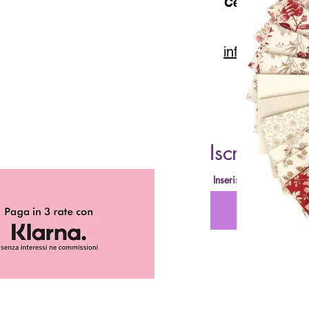
Cell. 347 49 65
info@lacartar
Iscriviti al
Inserisci la tua Email