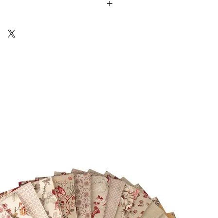
Cotton) sono venduti in unità da 25cm.
 ti arriverà un unico pezzo multiplo di
10 18
Via Costantino
Beschi, 13c - ROMA