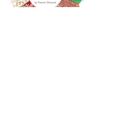
(+39)
06 523 510 18
Cell.
347 49 65 650
Via Costantino
Beschi, 13c - ROMA
info@lacartareccia.com