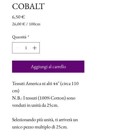
COBALT
Prezzo
6,50 €
26,00 €
/
100cm
26,00 €
ogni
Quantità
*
100
Centimetri
Aggiungi al carrello
Tessuti America ni alti 44" (circa 110
cm)
N.B.: I tessuti (100% Cotton) sono
venduti in unità da 25cm.
Selezionando più unità, ti arriverà un
unico pezzo multiplo di 25cm.