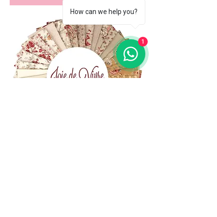
How can we help you?
1
(+39)
06 523 510 18
Cell.
347 49 65 650
Via Costantino
Beschi, 13c - ROMA