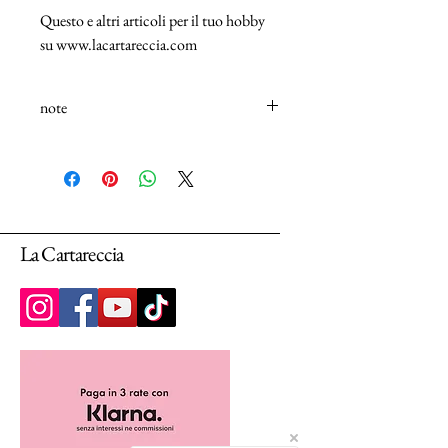
Questo e altri articoli per il tuo hobby
su www.lacartareccia.com
note
N.B.: I tessuti (100% Cotton) sono venduti
in unità da 25cm.
Selezionando più unità, ti arriverà un unico
pezzo multiplo di 25cm.
La Cartareccia