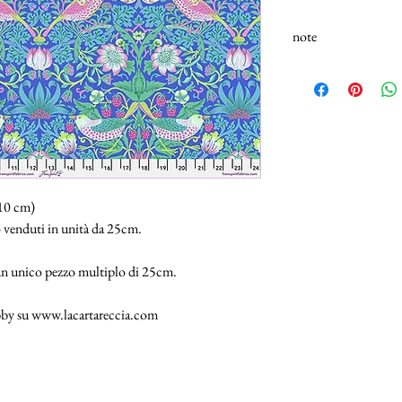
note
N.B.: I tessuti (100% 
Selezionando più unità,
25cm.
110 cm)
 venduti in unità da 25cm.
 un unico pezzo multiplo di 25cm.
hobby su www.lacartareccia.com