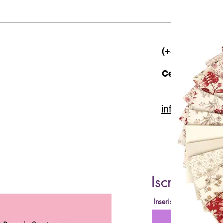
(+39) 06 523 5
Cell. 347 49 65
info@lacartar
Iscriviti al
Inserisci la tua Email