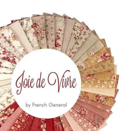
10 18
Via Costantino
Beschi, 13c - ROMA
 650
eccia.com
la Newsletter