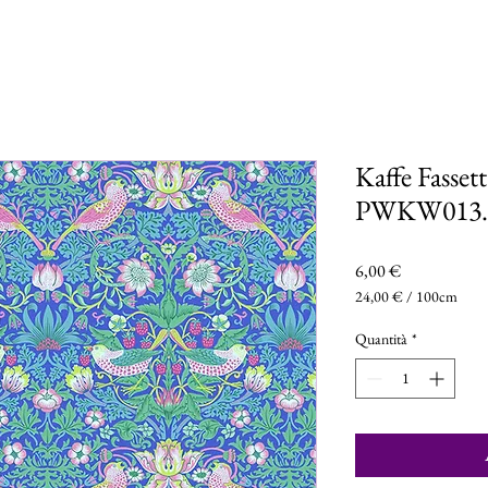
Kaffe Fasset
PWKW013
Prezzo
6,00 €
24,00 €
/
100cm
24,00 €
ogni
Quantità
*
100
Centimetri