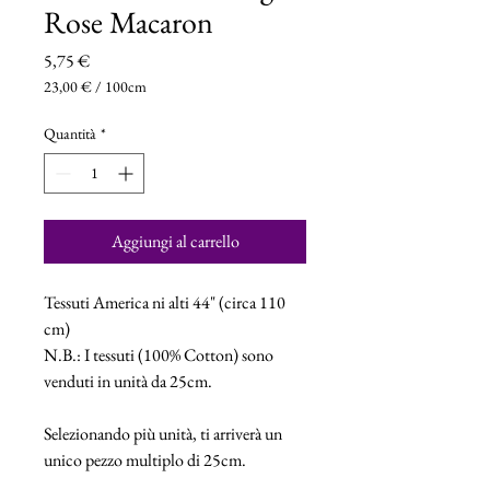
Rose Macaron
Prezzo
5,75 €
23,00 €
/
100cm
23,00 €
ogni
Quantità
*
100
Centimetri
Aggiungi al carrello
Tessuti America ni alti 44" (circa 110
cm)
N.B.: I tessuti (100% Cotton) sono
venduti in unità da 25cm.
Selezionando più unità, ti arriverà un
unico pezzo multiplo di 25cm.