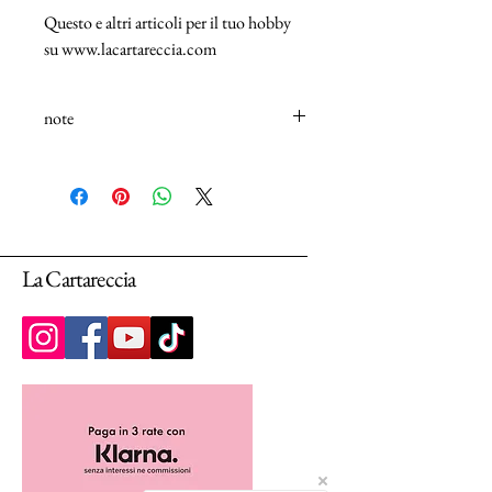
Questo e altri articoli per il tuo hobby
su www.lacartareccia.com
note
N.B.: I tessuti (100% Cotton) sono venduti
in unità da 25cm.
Selezionando più unità, ti arriverà un unico
pezzo multiplo di 25cm.
La Cartareccia