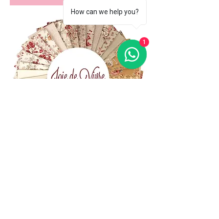
How can we help you?
1
(+39)
06 523 510 18
Cell.
347 49 65 650
Via Costantino
Beschi, 13c - ROMA