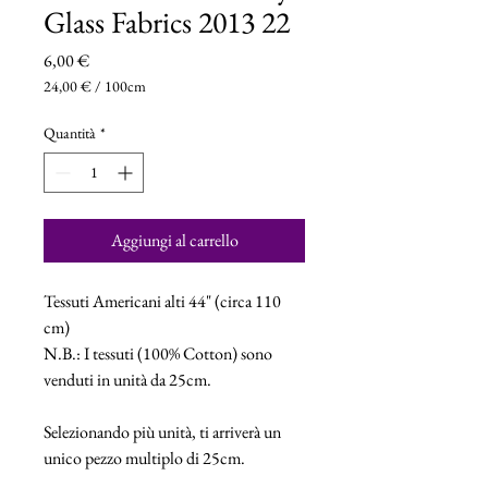
Glass Fabrics 2013 22
Prezzo
6,00 €
24,00 €
/
100cm
24,00 €
ogni
Quantità
*
100
Centimetri
Aggiungi al carrello
Tessuti Americani alti 44" (circa 110
cm)
N.B.: I tessuti (100% Cotton) sono
venduti in unità da 25cm.
Selezionando più unità, ti arriverà un
unico pezzo multiplo di 25cm.