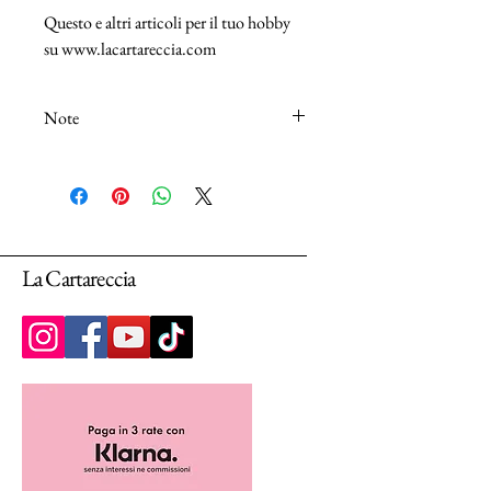
Questo e altri articoli per il tuo hobby
su www.lacartareccia.com
Note
N.B.: I tessuti (100% Cotton) sono venduti
in unità da 25cm.
Selezionando più unità, ti arriverà un unico
pezzo multiplo di 25cm.
La Cartareccia