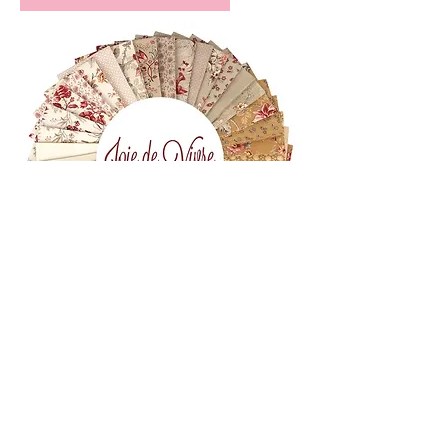
(+39)
06 523 510 18
Cell.
347 49 65 650
Via Costantino
Beschi, 13c - ROMA