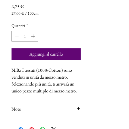
Prezzo
6,75 €
27,00 €
/
100cm
27,00 €
ogni
Quantità
*
100
Centimetri
Aggiungi al carrello
N.B.: I tessuti (100% Cotton) sono
venduti in unità da mezzo metro.
Selezionando più unità, ti arriverà un
unico pezzo multiplo di mezzo metro.
Note
N.B.: I tessuti (100% Cotton) sono venduti
in unità da 25cm.