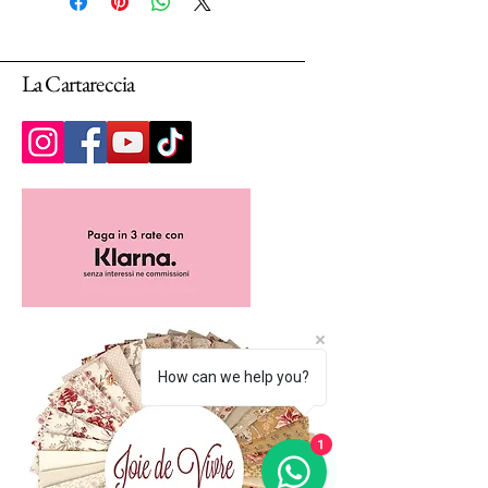
Selezionando più unità, ti arriverà un unico
pezzo multiplo di 25cm.
La Cartareccia
How can we help you?
1