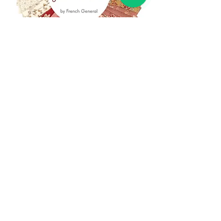
(+39)
06 523 510 18
Cell.
347 49 65 650
Via Costantino
Beschi, 13c - ROMA
info@lacartareccia.com