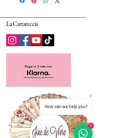
Selezionando più unità, ti arriverà un unico
pezzo multiplo di 25cm.
La Cartareccia
How can we help you?
1