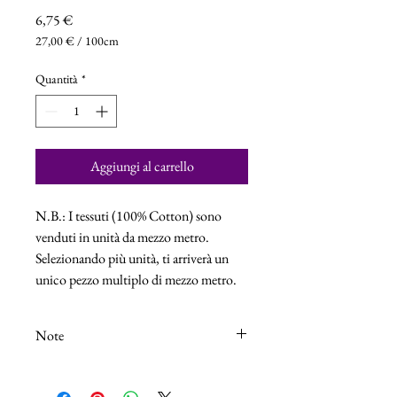
Prezzo
6,75 €
27,00 €
/
100cm
27,00 €
ogni
Quantità
*
100
Centimetri
Aggiungi al carrello
N.B.: I tessuti (100% Cotton) sono
venduti in unità da mezzo metro.
Selezionando più unità, ti arriverà un
unico pezzo multiplo di mezzo metro.
Note
N.B.: I tessuti (100% Cotton) sono venduti
in unità da 25cm.