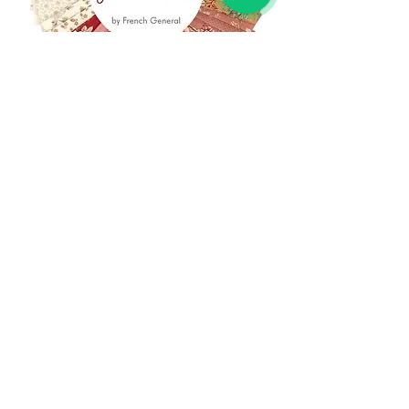
(+39)
06 523 510 18
Cell.
347 49 65 650
Via Costantino
Beschi, 13c - ROMA
info@lacartareccia.com