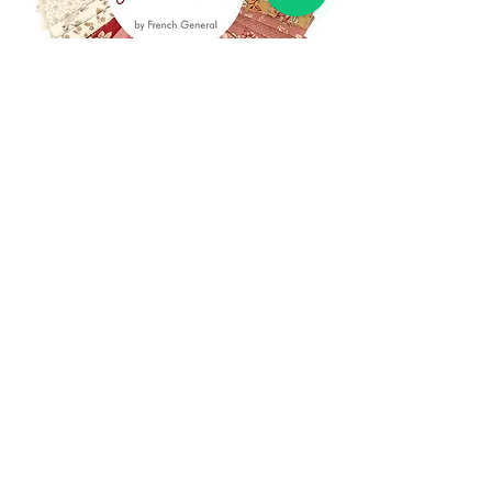
(+39)
06 523 510 18
Cell.
347 49 65 650
Via Costantino
Beschi, 13c - ROMA
info@lacartareccia.com