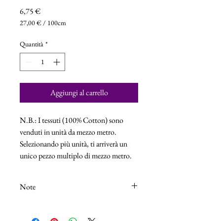
Prezzo
6,75 €
27,00 €
/
100cm
27,00 €
ogni
Quantità
*
100
Centimetri
Aggiungi al carrello
N.B.: I tessuti (100% Cotton) sono
venduti in unità da mezzo metro.
Selezionando più unità, ti arriverà un
unico pezzo multiplo di mezzo metro.
Note
N.B.: I tessuti (100% Cotton) sono venduti
in unità da 25cm.