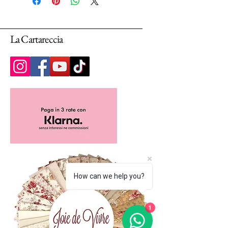
Selezionando più unità, ti arriverà un unico
pezzo multiplo di 25cm.
La Cartareccia
How can we help you?
1