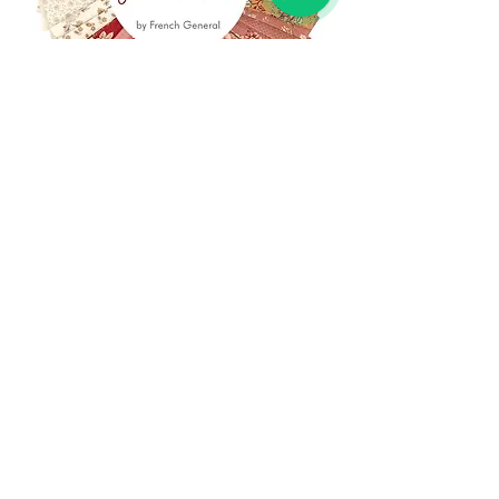
(+39)
06 523 510 18
Cell.
347 49 65 650
Via Costantino
Beschi, 13c - ROMA
info@lacartareccia.com