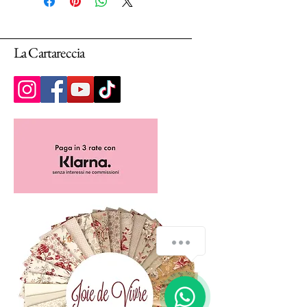
Selezionando più unità, ti arriverà un unico
pezzo multiplo di 25cm.
La Cartareccia