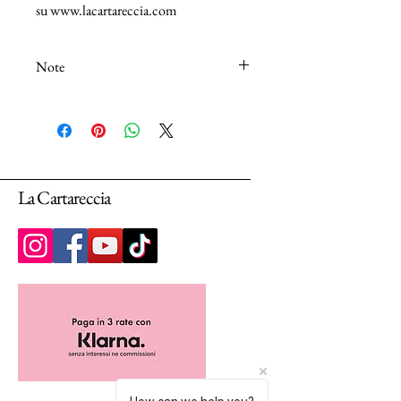
su www.lacartareccia.com
Note
N.B.: I tessuti (100% Cotton) sono venduti
in unità da 25cm.
Selezionando più unità, ti arriverà un unico
pezzo multiplo di 25cm.
La Cartareccia