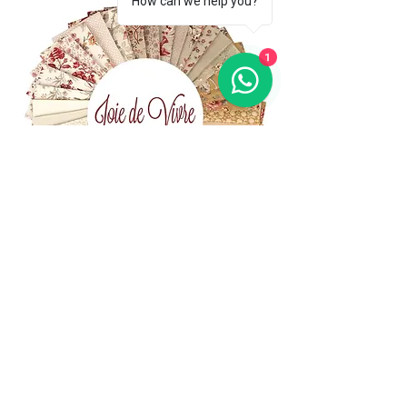
How can we help you?
1
(+39)
06 523 510 18
Cell.
347 49 65 650
Via Costantino
Beschi, 13c - ROMA