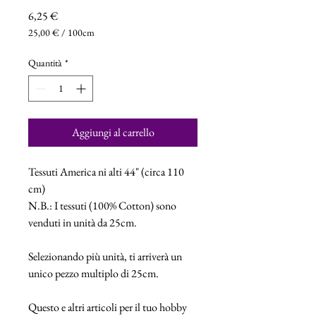
Prezzo
6,25 €
25,00 €
/
100cm
25,00 €
ogni
Quantità
*
100
Centimetri
Aggiungi al carrello
Tessuti America ni alti 44" (circa 110
cm)
N.B.: I tessuti (100% Cotton) sono
venduti in unità da 25cm.
Selezionando più unità, ti arriverà un
unico pezzo multiplo di 25cm.
Questo e altri articoli per il tuo hobby