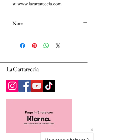
su www.lacartareccia.com
Note
N.B.: I tessuti (100% Cotton) sono venduti
in unità da 25cm.
Selezionando più unità, ti arriverà un unico
pezzo multiplo di 25cm.
La Cartareccia