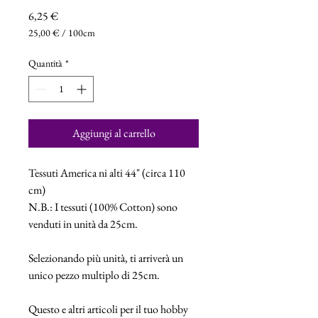
Prezzo
6,25 €
25,00 €
/
100cm
25,00 €
ogni
Quantità
*
100
Centimetri
Aggiungi al carrello
Tessuti America ni alti 44" (circa 110
cm)
N.B.: I tessuti (100% Cotton) sono
venduti in unità da 25cm.
Selezionando più unità, ti arriverà un
unico pezzo multiplo di 25cm.
Questo e altri articoli per il tuo hobby