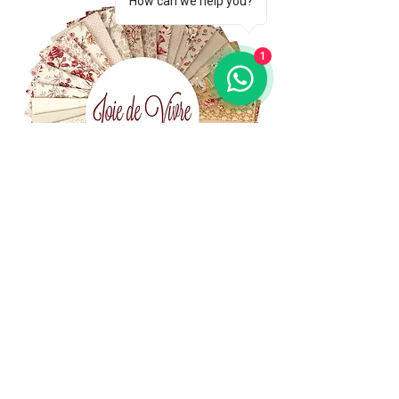
How can we help you?
1
(+39)
06 523 510 18
Cell.
347 49 65 650
Via Costantino
Beschi, 13c - ROMA