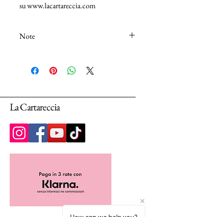
su www.lacartareccia.com
Note
N.B.: I tessuti (100% Cotton) sono venduti
in unità da 25cm.
Selezionando più unità, ti arriverà un unico
pezzo multiplo di 25cm.
La Cartareccia