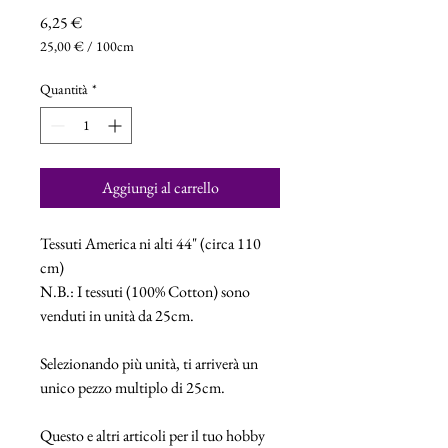
Prezzo
6,25 €
25,00 €
/
100cm
25,00 €
ogni
Quantità
*
100
Centimetri
Aggiungi al carrello
Tessuti America ni alti 44" (circa 110
cm)
N.B.: I tessuti (100% Cotton) sono
venduti in unità da 25cm.
Selezionando più unità, ti arriverà un
unico pezzo multiplo di 25cm.
Questo e altri articoli per il tuo hobby