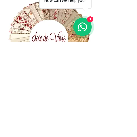
How can we help you?
1
(+39)
06 523 510 18
Cell.
347 49 65 650
Via Costantino
Beschi, 13c - ROMA