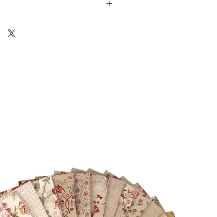
Cotton) sono venduti in unità da 25cm.
 ti arriverà un unico pezzo multiplo di
10 18
Via Costantino
Beschi, 13c - ROMA