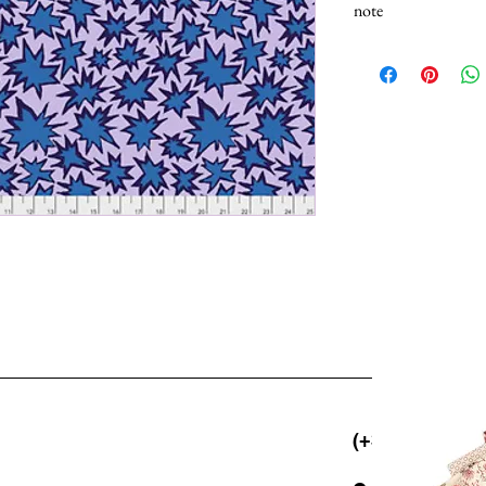
note
N.B.: I tessuti (100% 
Selezionando più unità,
25cm.
(+39) 06 523 5