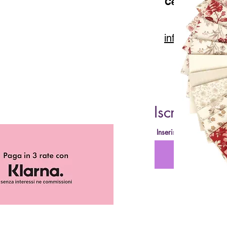
Cell. 347 49 65
info@lacartar
Iscriviti al
Inserisci la tua Email