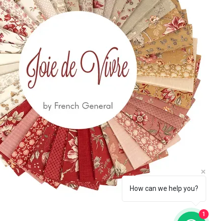
 650
eccia.com
la Newsletter
Iscriviti
How can we help you?
1