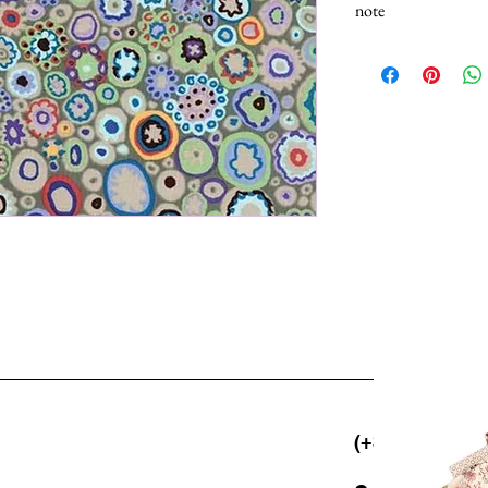
note
N.B.: I tessuti (100% 
Selezionando più unità,
25cm.
(+39) 06 523 5