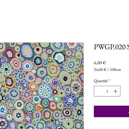
PWGP.020 S
Prezzo
6,00 €
24,00 €
/
100cm
24,00 €
ogni
Quantità
*
100
Centimetri