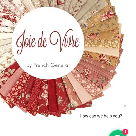
 650
eccia.com
la Newsletter
Iscriviti
How can we help you?
1