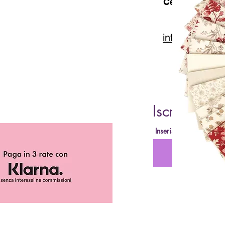
Cell. 347 49 65
info@lacartar
Iscriviti al
Inserisci la tua Email