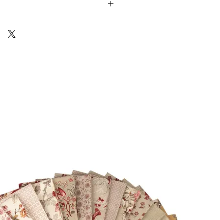
Cotton) sono venduti in unità da 25cm.
 ti arriverà un unico pezzo multiplo di
10 18
Via Costantino
Beschi, 13c - ROMA