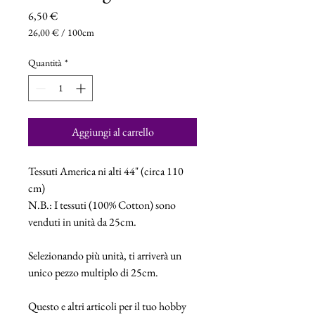
Prezzo
6,50 €
26,00 €
/
100cm
26,00 €
ogni
Quantità
*
100
Centimetri
Aggiungi al carrello
Tessuti America ni alti 44" (circa 110
cm)
N.B.: I tessuti (100% Cotton) sono
venduti in unità da 25cm.
Selezionando più unità, ti arriverà un
unico pezzo multiplo di 25cm.
Questo e altri articoli per il tuo hobby