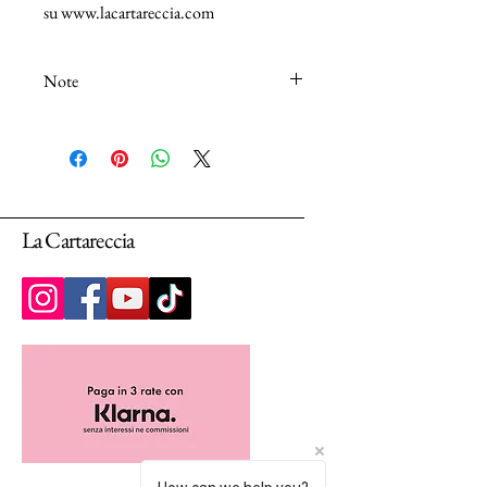
su www.lacartareccia.com
Note
N.B.: I tessuti (100% Cotton) sono venduti
in unità da 25cm.
Selezionando più unità, ti arriverà un unico
pezzo multiplo di 25cm.
La Cartareccia