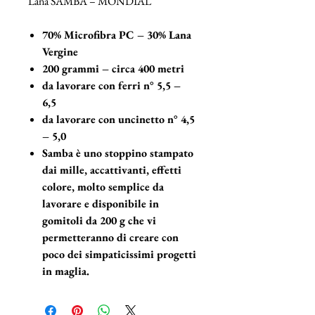
Lana SAMBA – MONDIAL
70% Microfibra PC – 30% Lana
Vergine
200 grammi – circa 400 metri
da lavorare con ferri n° 5,5 –
6,5
da lavorare con uncinetto n° 4,5
– 5,0
Samba è uno stoppino stampato
dai mille, accattivanti, effetti
colore, molto semplice da
lavorare e disponibile in
gomitoli da 200 g che vi
permetteranno di creare con
poco dei simpaticissimi progetti
in maglia.