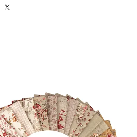
10 18
Via Costantino
Beschi, 13c - ROMA
 650