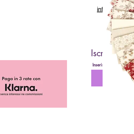
info@lacartar
Iscriviti al
Inserisci la tua Email