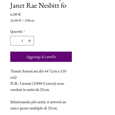
Janet Rae Nesbitt fo
Prezzo
6,00 €
24,00 €
/
100cm
24,00 €
ogni
Quantità
*
100
Centimetri
Aggiungi al carrello
Tessuti Americani alti 44" (circa 110
cm)
N.B.: I tessuti (100% Cotton) sono
venduti in unità da 25cm.
Selezionando più unità, ti arriverà un
unico pezzo multiplo di 25cm.