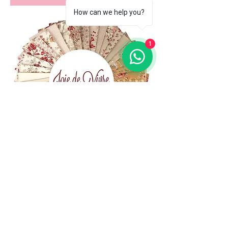
How can we help you?
1
(+39)
06 523 510 18
Cell.
347 49 65 650
Via Costantino
Beschi, 13c - ROMA