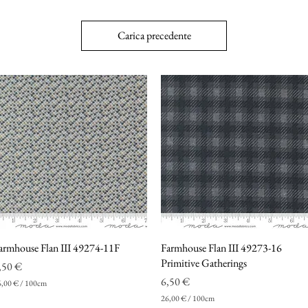
Carica precedente
armhouse Flan III 49274-11F
Vista rapida
Farmhouse Flan III 49273-16
Vista rapida
Primitive Gatherings
rezzo
,50 €
Prezzo
6,50 €
6,00 €
/
100cm
26,00 €
/
100cm