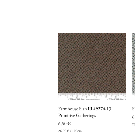
Farmhouse Flan III 49274-13
Vista rapida
F
Primitive Gatherings
P
6
Prezzo
6,50 €
2
2
26,00 €
/
100cm
6