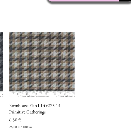
Farmhouse Flan III 49273-14
Vista rapida
Primitive Gatherings
Prezzo
6,50 €
26,00 €
/
100cm