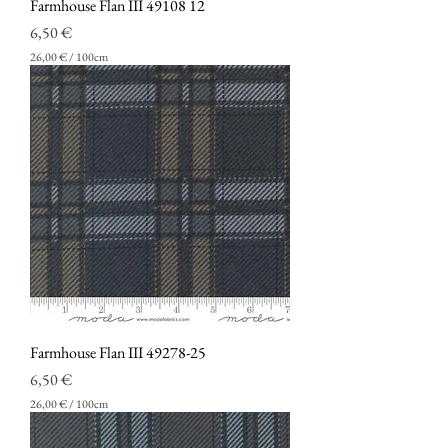
Farmhouse Flan III 49108 12
i
Prezzo
6,50 €
26,00 €
/
100cm
2
6
,
0
0
€
p
e
r
1
0
0
C
e
n
t
i
Farmhouse Flan III 49278-25
m
Prezzo
e
6,50 €
t
26,00 €
/
100cm
r
2
i
6