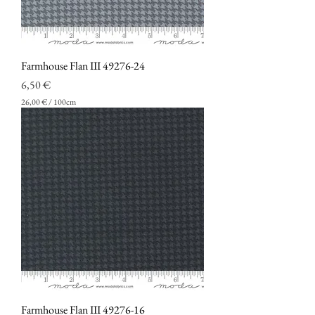
0
C
e
n
t
i
Farmhouse Flan III 49276-24
m
Prezzo
e
6,50 €
t
26,00 €
/
100cm
r
2
i
6
,
0
0
€
p
e
r
1
0
0
C
e
n
t
i
Farmhouse Flan III 49276-16