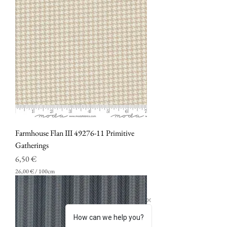
,
0
0
€
p
e
r
1
0
0
C
e
n
t
i
Farmhouse Flan III 49276-11 Primitive
m
Gatherings
e
t
Prezzo
6,50 €
r
i
26,00 €
/
100cm
2
6
,
0
0
How can we help you?