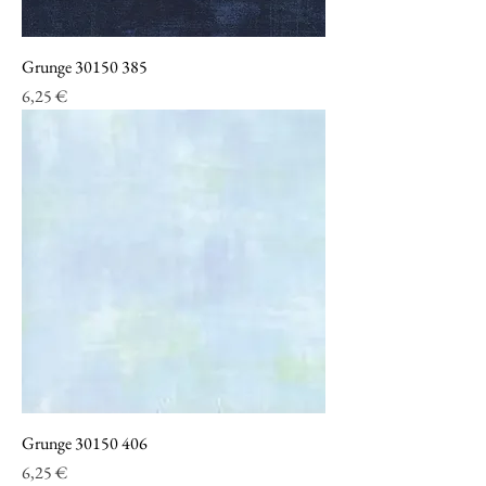
n
t
i
m
Grunge 30150 385
e
t
Prezzo
6,25 €
r
i
Grunge 30150 406
Prezzo
6,25 €